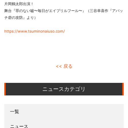
片岡鶴太郎出演！
舞台『罪のない嘘〜毎日がエイプリルフール〜』（三谷幸喜作『アパッ
チ砦の攻防』より）
https://www.tsuminonaiuso.com/
<< 戻る
ニュースカテゴリ
一覧
ニュース