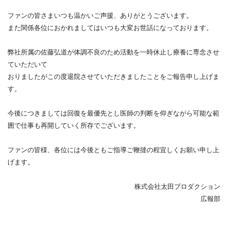
ニュース
ファンの皆さまいつも温かいご声援、ありがとうございます。
NEWS
また関係各位におかれましてはいつも大変お世話になっております。
弊社所属の佐藤弘道が体調不良のため活動を一時休止し療養に専念させ
ていただいて
おりましたがこの度退院させていただきましたことをご報告申し上げま
す。
今後につきましては回復を最優先とし医師の判断を仰ぎながら可能な範
囲で仕事も再開していく所存でございます。
ファンの皆様、各位には今後ともご指導ご鞭撻の程宜しくお願い申し上
げます。
株式会社太田プロダクション
広報部