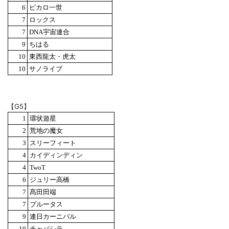
6
ピカロ一世
7
ロックス
7
DNA宇宙連合
9
ちはる
10
東西龍太・虎太
10
サノライブ
【G5】
1
環状遊星
2
荒地の魔女
3
スリーフィート
4
カイディンディン
4
TwoT
6
ジュリー高橋
7
髙田田端
7
ブルータス
9
連日カーニバル
10
チャバシラ