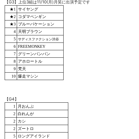
【G3】上位3組は11/10(月)月笑に出演予定です
ニュース
★1
サイヤング
NEWS
★2
コダマペンギン
★3
ブルーバケーション
4
天明ブラウン
5
サディスファクション渋谷
6
FREEMONKEY
7
グリーンバンバン
8
アホロートル
9
梵天
10
爆走マシン
【G4】
1
月おんぶ
2
白れんが
2
カシ
2
ズートロ
5
ロングアイランド