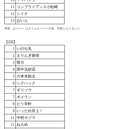
11
コンプライアンス小松崎
12
シイナ
13
おいら
周遊、おりゃー はタイムオーバーの為、失格となりました
【G6】
1
いのち丸
2
えりんぎ探偵
3
怪力
4
田中北砂店
5
六本木皓太
6
シクハック
7
ギリソウ
7
ポメラン
9
ピリ辛軒
9
いったれ井上！
11
中村カヅマ
11
ねろめ