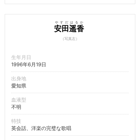
やすだ
はるか
安田
遥香
（写真左）
生年月日
1996年6月19日
出身地
愛知県
血液型
不明
特技
英会話、洋楽の完璧な歌唱