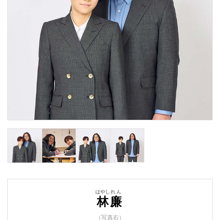
はやし
れん
林
廉
（写真右）