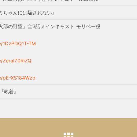
ミちゃんには騙されない』
火部の野望」全3話メインキャスト モリベー役
be/1DzPDQ1T-TM
e/ZeraIZ0RiZQ
be/oE-XS184Wzo
y 『執着』