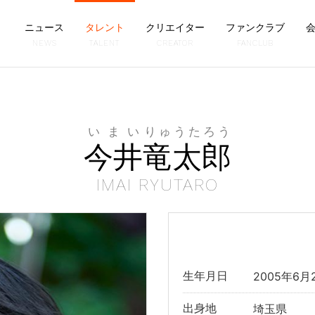
ニュース
タレント
クリエイター
ファンクラブ
NEWS
TALENT
CREATOR
FANCLUB
いまい
りゅうたろう
今井
竜太郎
IMAI RYUTARO
生年月日
2005年6月
出身地
埼玉県